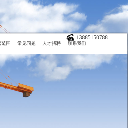
13885150788
营范围
常见问题
人才招聘
联系我们