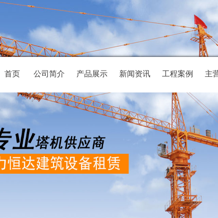
首页
公司简介
产品展示
新闻资讯
工程案例
主