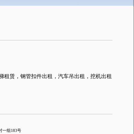
梯租赁，钢管扣件出租，汽车吊出租，挖机出租
村一组183号