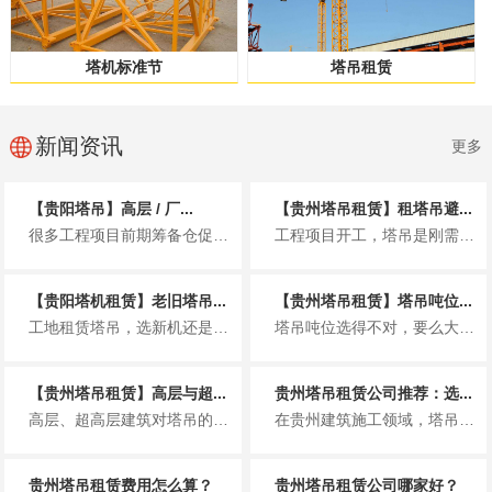
塔机标准节
塔吊租赁
新闻资讯
更多
【贵阳塔吊】高层 / 厂...
【贵州塔吊租赁】租塔吊避...
很多工程项目前期筹备仓促，仅凭经验挑选塔吊，是造成租赁成本超支的常见原因。选型偏小，吊重、臂长达不到施工要求，吊装效率大...
工程项目开工，塔吊是刚需设备，很多施工老板只顾对比月租价格，忽略合同细节，等到设备进场、工程收尾结算，各类隐形费用接踵而...
【贵阳塔机租赁】老旧塔吊...
【贵州塔吊租赁】塔吊吨位...
工地租赁塔吊，选新机还是老设备，各有优劣，结合工程需求挑选更划算。 一、老旧塔吊 1、优点 租赁价格更...
塔吊吨位选得不对，要么大材小用浪费租金，要么承载力不足耽误工期、埋下安全隐患。精准匹配场地与工况，是工程降本增效的关键。...
【贵州塔吊租赁】高层与超...
贵州塔吊租赁公司推荐：选...
高层、超高层建筑对塔吊的起重能力、高度、稳定性要求极高，选型直接影响施工安全与进度。 一般100 米以内高层，常用...
在贵州建筑施工领域，塔吊是项目推进的核心装备。选择靠谱的塔吊租赁公司，直接关系到工程进度、安全与成本。结合贵州本地市场口...
贵州塔吊租赁费用怎么算？
贵州塔吊租赁公司哪家好？