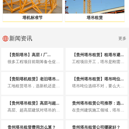
塔机标准节
塔吊租赁
新闻资讯
更多
【贵阳塔吊】高层 / 厂...
【贵州塔吊租赁】租塔吊避...
很多工程项目前期筹备仓促，仅凭经验挑选塔吊，是造成租赁成本超支的常见原因。选型偏小，吊重、臂长达不到施工要求，吊装效率大...
工程项目开工，塔吊是刚需设备，很多施工老板只顾对比月租价格，忽略合同细节，等到设备进场、工程收尾结算，各类隐形费用接踵而...
【贵阳塔机租赁】老旧塔吊...
【贵州塔吊租赁】塔吊吨位...
工地租赁塔吊，选新机还是老设备，各有优劣，结合工程需求挑选更划算。 一、老旧塔吊 1、优点 租赁价格更...
塔吊吨位选得不对，要么大材小用浪费租金，要么承载力不足耽误工期、埋下安全隐患。精准匹配场地与工况，是工程降本增效的关键。...
【贵州塔吊租赁】高层与超...
贵州塔吊租赁公司推荐：选...
高层、超高层建筑对塔吊的起重能力、高度、稳定性要求极高，选型直接影响施工安全与进度。 一般100 米以内高层，常用...
在贵州建筑施工领域，塔吊是项目推进的核心装备。选择靠谱的塔吊租赁公司，直接关系到工程进度、安全与成本。结合贵州本地市场口...
贵州塔吊租赁费用怎么算？
贵州塔吊租赁公司哪家好？