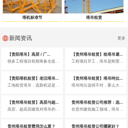
塔机标准节
塔吊租赁
新闻资讯
更多
【贵阳塔吊】高层 / 厂...
【贵州塔吊租赁】租塔吊避...
很多工程项目前期筹备仓促，仅凭经验挑选塔吊，是造成租赁成本超支的常见原因。选型偏小，吊重、臂长达不到施工要求，吊装效率大...
工程项目开工，塔吊是刚需设备，很多施工老板只顾对比月租价格，忽略合同细节，等到设备进场、工程收尾结算，各类隐形费用接踵而...
【贵阳塔机租赁】老旧塔吊...
【贵州塔吊租赁】塔吊吨位...
工地租赁塔吊，选新机还是老设备，各有优劣，结合工程需求挑选更划算。 一、老旧塔吊 1、优点 租赁价格更...
塔吊吨位选得不对，要么大材小用浪费租金，要么承载力不足耽误工期、埋下安全隐患。精准匹配场地与工况，是工程降本增效的关键。...
【贵州塔吊租赁】高层与超...
贵州塔吊租赁公司推荐：选...
高层、超高层建筑对塔吊的起重能力、高度、稳定性要求极高，选型直接影响施工安全与进度。 一般100 米以内高层，常用...
在贵州建筑施工领域，塔吊是项目推进的核心装备。选择靠谱的塔吊租赁公司，直接关系到工程进度、安全与成本。结合贵州本地市场口...
贵州塔吊租赁费用怎么算？
贵州塔吊租赁公司哪家好？